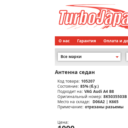
О нас
Гарантия
Оплата и д
Все марки
Антенна седан
Код товара:
105207
Состояние:
85% (б.у.)
Подходит на:
VAG Audi A4 B8
Оригинальный номер:
8K5035503B
Место на складе:
D06A2 | K665
Примечание:
отрезаны разьемы
Цена: