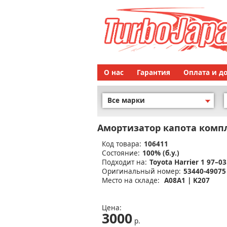
О нас
Гарантия
Оплата и д
Все марки
Амортизатор капота комп
Код товара:
106411
Состояние:
100% (б.у.)
Подходит на:
Toyota Harrier 1 97–03
Оригинальный номер:
53440-49075
Место на складе:
A08A1 | K207
Цена:
3000
р.