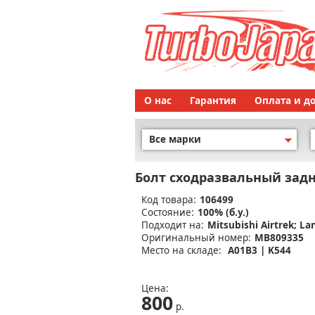
О нас
Гарантия
Оплата и д
Все марки
Болт сходразвальный зад
Код товара:
106499
Состояние:
100% (б.у.)
Подходит на:
Mitsubishi Airtrek; La
Оригинальный номер:
MB809335
Место на складе:
A01B3 | K544
Цена:
800
р.