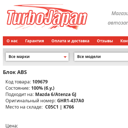
Магаз
автозап
О нас
Гарантия
Оплата и доставка
Отзывы
Кон
Все марки
Все модели
Блок ABS
Код товара:
109679
Состояние:
100% (б.у.)
Подходит на:
Mazda 6/Atenza GJ
Оригинальный номер:
GHR1-437A0
Место на складе:
C05C1 | K766
Цена: