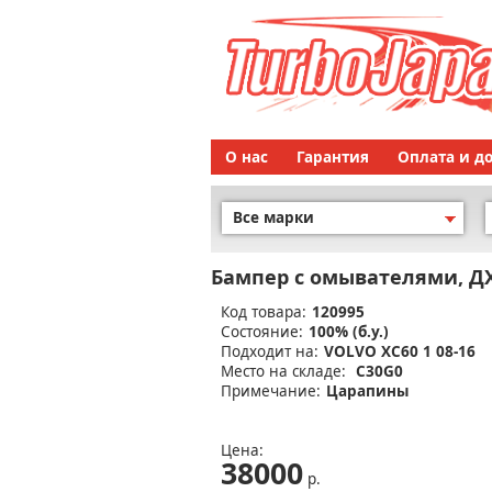
О нас
Гарантия
Оплата и д
Все марки
Бампер с омывателями, Д
Код товара:
120995
Состояние:
100% (б.у.)
Подходит на:
VOLVO XC60 1 08-16
Место на складе:
C30G0
Примечание:
Царапины
Цена:
38000
р.