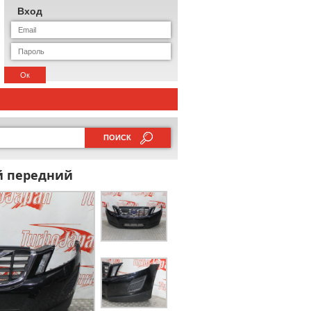
Вход
Ок
ПОИСК
й передний