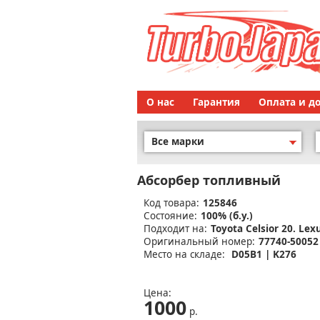
О нас
Гарантия
Оплата и д
Все марки
Абсорбер топливный
Код товара:
125846
Состояние:
100% (б.у.)
Подходит на:
Toyota Celsior 20. Lex
Оригинальный номер:
77740-50052
Место на складе:
D05B1 | K276
Цена:
1000
р.