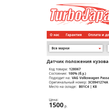
О нас
Гарантия
Оплата и д
Все марки
Датчик положения кузова
Код товара:
128067
Состояние:
100% (б.у.)
Подходит на:
VAG Volkswagen Passa
Оригинальный номер:
3C0941274A
Место на складе:
B01C4 | K8
Цена:
1500
р.