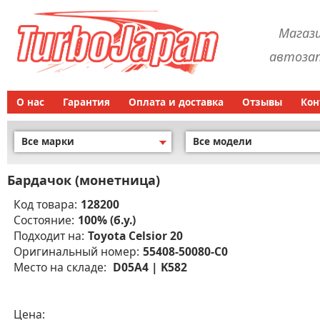
Магаз
автозап
О нас
Гарантия
Оплата и доставка
Отзывы
Кон
Все марки
Все модели
Бардачок (монетница)
Код товара:
128200
Состояние:
100% (б.у.)
Подходит на:
Toyota Celsior 20
Оригинальный номер:
55408-50080-C0
Место на складе:
D05A4 | K582
Цена: