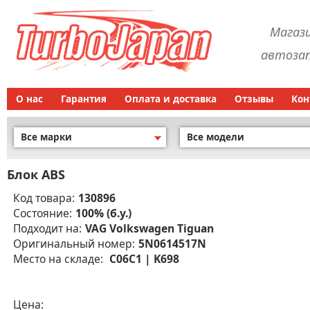
Магаз
автозап
О нас
Гарантия
Оплата и доставка
Отзывы
Кон
Все марки
Все модели
Блок ABS
Код товара:
130896
Состояние:
100% (б.у.)
Подходит на:
VAG Volkswagen Tiguan
Оригинальный номер:
5N0614517N
Место на складе:
C06C1 | K698
Цена: