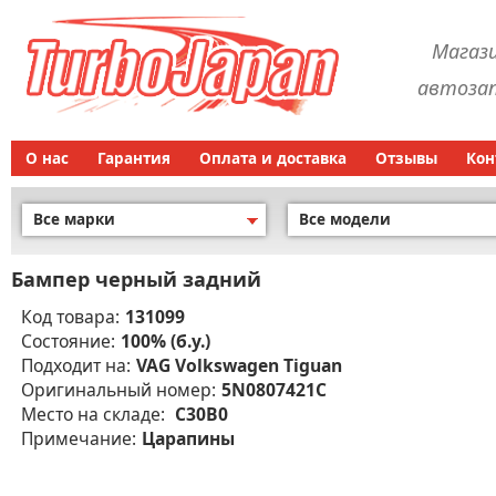
Магаз
автозап
О нас
Гарантия
Оплата и доставка
Отзывы
Кон
Все марки
Все модели
Бампер черный задний
Код товара:
131099
Состояние:
100% (б.у.)
Подходит на:
VAG Volkswagen Tiguan
Оригинальный номер:
5N0807421C
Место на складе:
C30B0
Примечание:
Царапины