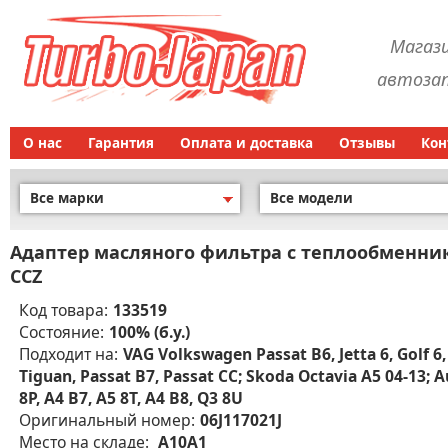
Магаз
автозап
О нас
Гарантия
Оплата и доставка
Отзывы
Кон
Все марки
Все модели
Адаптер масляного фильтра с теплообменником
CCZ
Код товара:
133519
Состояние:
100% (б.у.)
Подходит на:
VAG Volkswagen Passat B6, Jetta 6, Golf 6,
Tiguan, Passat B7, Passat CC; Skoda Octavia A5 04-13; A
8P, A4 B7, A5 8T, A4 B8, Q3 8U
Оригинальный номер:
06J117021J
Место на складе:
A10A1