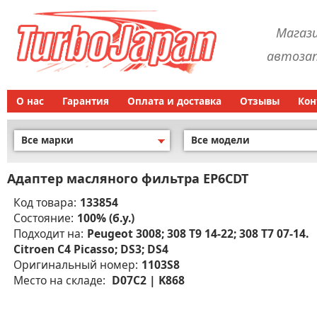
Магаз
автозап
О нас
Гарантия
Оплата и доставка
Отзывы
Кон
Все марки
Все модели
Адаптер масляного фильтра EP6CDT
Код товара:
133854
Состояние:
100% (б.у.)
Подходит на:
Peugeot 3008; 308 T9 14-22; 308 T7 07-14.
Citroen C4 Picasso; DS3; DS4
Оригинальный номер:
1103S8
Место на складе:
D07C2 | K868