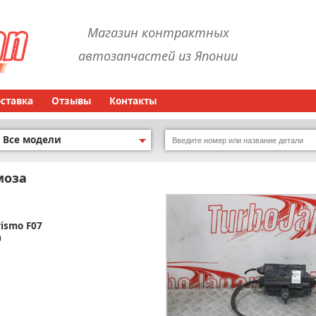
Магазин контрактных
автозапчастей из Японии
оставка
Отзывы
Контакты
Все модели
моза
rismo F07
0