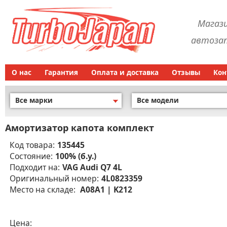
Магаз
автозап
О нас
Гарантия
Оплата и доставка
Отзывы
Кон
Все марки
Все модели
Амортизатор капота комплект
Код товара:
135445
Состояние:
100% (б.у.)
Подходит на:
VAG Audi Q7 4L
Оригинальный номер:
4L0823359
Место на складе:
A08A1 | K212
Цена: