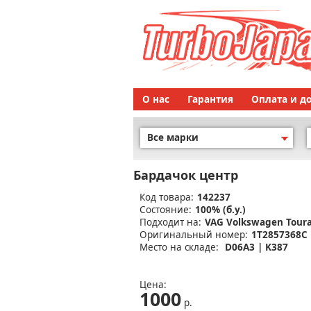
О нас
Гарантия
Оплата и д
Все марки
Бардачок центр
Код товара:
142237
Состояние:
100% (б.у.)
Подходит на:
VAG Volkswagen Tour
Оригинальный номер:
1T2857368C
Место на складе:
D06A3 | K387
Цена:
1000
р.