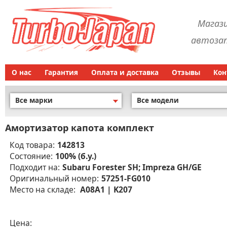
Магаз
автозап
О нас
Гарантия
Оплата и доставка
Отзывы
Кон
Все марки
Все модели
Амортизатор капота комплект
Код товара:
142813
Состояние:
100% (б.у.)
Подходит на:
Subaru Forester SH; Impreza GH/GE
Оригинальный номер:
57251-FG010
Место на складе:
A08A1 | K207
Цена: