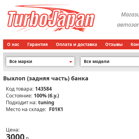
Магаз
автозап
О нас
Гарантия
Оплата и доставка
Отзывы
Кон
Все марки
Все модели
Выхлоп (задняя часть) банка
Код товара:
143584
Состояние:
100% (б.у.)
Подходит на:
tuning
Место на складе:
F01K1
Цена:
3000
р.