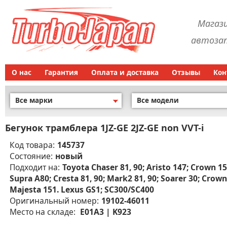
Магаз
автозап
О нас
Гарантия
Оплата и доставка
Отзывы
Кон
Все марки
Все модели
Бегунок трамблера 1JZ-GE 2JZ-GE non VVT-i
Код товара:
145737
Состояние:
новый
Подходит на:
Toyota Chaser 81, 90; Aristo 147; Crown 15
Supra A80; Cresta 81, 90; Mark2 81, 90; Soarer 30; Crown
Majesta 151. Lexus GS1; SC300/SC400
Оригинальный номер:
19102-46011
Место на складе:
E01A3 | K923