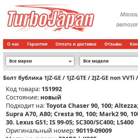
Магаз
автозап
О нас
Гарантия
Оплата и доставка
Отзывы
Кон
Все марки
Все модели
Болт бублика 1JZ-GE / 1JZ-GTE / 2JZ-GE non VVTi 
Код товара:
151992
Состояние:
новый
Подходит на:
Toyota Chaser 90, 100; Altezza
Supra A70, A80; Cresta 90, 100; Mark2 90, 10
30. Lexus GS1; IS 99-05; SC300/SC400; LS400
Оригинальный номер:
90119-09009