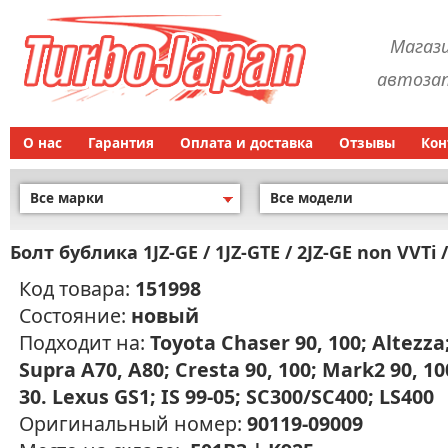
Магаз
автозап
О нас
Гарантия
Оплата и доставка
Отзывы
Кон
Все марки
Все модели
Болт бублика 1JZ-GE / 1JZ-GTE / 2JZ-GE non VVTi 
Код товара:
151998
Состояние:
новый
Подходит на:
Toyota Chaser 90, 100; Altezza
Supra A70, A80; Cresta 90, 100; Mark2 90, 10
30. Lexus GS1; IS 99-05; SC300/SC400; LS400
Оригинальный номер:
90119-09009