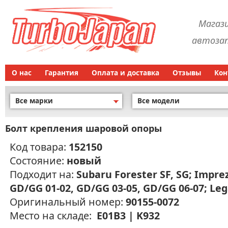
Магаз
автозап
О нас
Гарантия
Оплата и доставка
Отзывы
Кон
Все марки
Все модели
Болт крепления шаровой опоры
Код товара:
152150
Состояние:
новый
Подходит на:
Subaru Forester SF, SG; Impre
GD/GG 01-02, GD/GG 03-05, GD/GG 06-07; Le
Оригинальный номер:
90155-0072
Место на складе:
E01B3 | K932