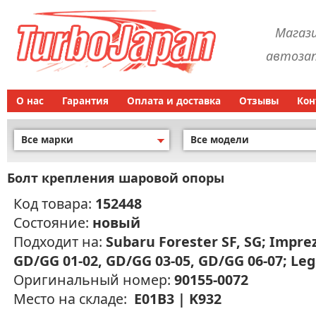
Магаз
автозап
О нас
Гарантия
Оплата и доставка
Отзывы
Кон
Все марки
Все модели
Болт крепления шаровой опоры
Код товара:
152448
Состояние:
новый
Подходит на:
Subaru Forester SF, SG; Impre
GD/GG 01-02, GD/GG 03-05, GD/GG 06-07; Le
Оригинальный номер:
90155-0072
Место на складе:
E01B3 | K932