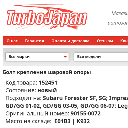
Магаз
автозап
О нас
Гарантия
Оплата и доставка
Отзывы
Кон
Все марки
Все модели
Болт крепления шаровой опоры
Код товара:
152451
Состояние:
новый
Подходит на:
Subaru Forester SF, SG; Impre
GD/GG 01-02, GD/GG 03-05, GD/GG 06-07; Le
Оригинальный номер:
90155-0072
Место на складе:
E01B3 | K932