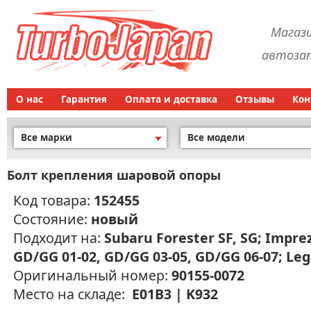
Магаз
автозап
О нас
Гарантия
Оплата и доставка
Отзывы
Кон
Все марки
Все модели
Болт крепления шаровой опоры
Код товара:
152455
Состояние:
новый
Подходит на:
Subaru Forester SF, SG; Impre
GD/GG 01-02, GD/GG 03-05, GD/GG 06-07; Le
Оригинальный номер:
90155-0072
Место на складе:
E01B3 | K932