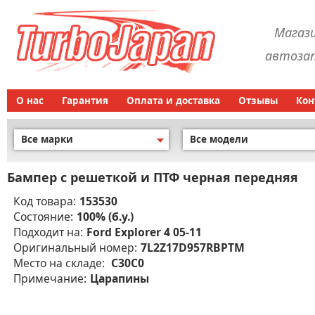
Магаз
автозап
О нас
Гарантия
Оплата и доставка
Отзывы
Кон
Все марки
Все модели
Бампер с решеткой и ПТФ черная передняя
Код товара:
153530
Состояние:
100% (б.у.)
Подходит на:
Ford Explorer 4 05-11
Оригинальный номер:
7L2Z17D957RBPTM
Место на складе:
C30C0
Примечание:
Царапины