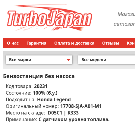
Магаз
автозап
О нас
Гарантия
Оплата и доставка
Отзывы
Кон
Все марки
Все модели
Бензостанция без насоса
Код товара:
20231
Состояние:
100% (б.у.)
Подходит на:
Honda Legend
Оригинальный номер:
17708-SJA-A01-M1
Место на складе:
D05C1 | K333
Примечание:
С датчиком уровня топлива.