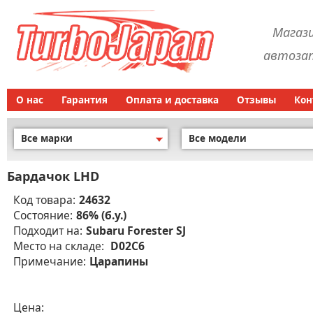
Магаз
автозап
О нас
Гарантия
Оплата и доставка
Отзывы
Кон
Все марки
Все модели
Бардачок LHD
Код товара:
24632
Состояние:
86% (б.у.)
Подходит на:
Subaru Forester SJ
Место на складе:
D02C6
Примечание:
Царапины
Цена: