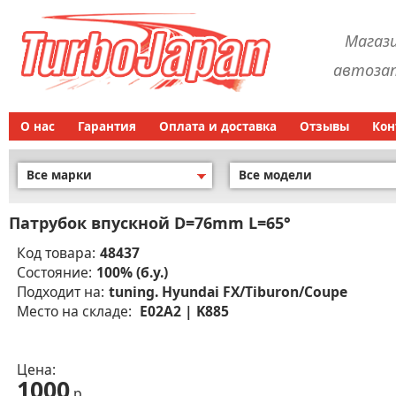
Магаз
автозап
О нас
Гарантия
Оплата и доставка
Отзывы
Кон
Все марки
Все модели
Патрубок впускной D=76mm L=65°
Код товара:
48437
Состояние:
100% (б.у.)
Подходит на:
tuning. Hyundai FX/Tiburon/Coupe
Место на складе:
E02A2 | K885
Цена:
1000
р.