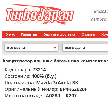
Магаз
автозап
О нас
Гарантия
Оплата и доставка
Отзывы
Кон
Все марки
Все модели
Амортизатор крышки багажника комплект х
Код товара:
73214
Состояние:
100% (б.у.)
Подходит на:
Mazda 3/Axela BK
Оригинальный номер:
BP4K62620F
Место на складе:
A08A1 | K207