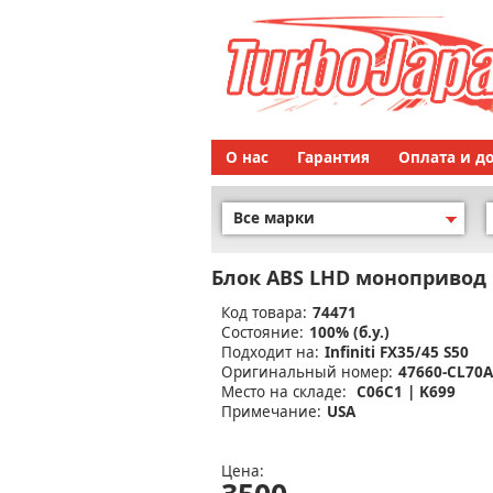
О нас
Гарантия
Оплата и д
Все марки
Блок ABS LHD монопривод
Код товара:
74471
Состояние:
100% (б.у.)
Подходит на:
Infiniti FX35/45 S50
Оригинальный номер:
47660-CL70A
Место на складе:
C06C1 | K699
Примечание:
USA
Цена: