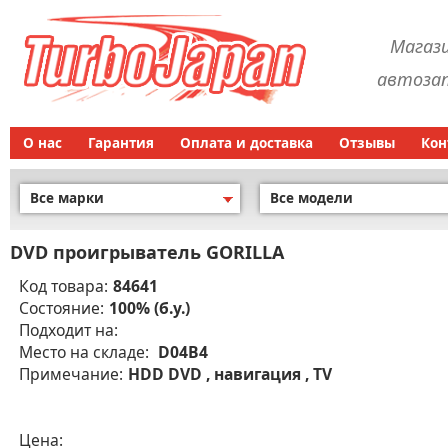
Магаз
автозап
О нас
Гарантия
Оплата и доставка
Отзывы
Кон
Все марки
Все модели
DVD проигрыватель GORILLA
Код товара:
84641
Состояние:
100% (б.у.)
Подходит на:
Место на складе:
D04B4
Примечание:
HDD DVD , навигация , TV
Цена: