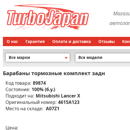
Магаз
автозап
О нас
Гарантия
Оплата и доставка
Отзывы
Кон
Все марки
Все модели
Барабаны тормозные комплект задн
Код товара:
89874
Состояние:
100% (б.у.)
Подходит на:
Mitsubishi Lancer X
Оригинальный номер:
4615A123
Место на складе:
A07Z1
Цена: