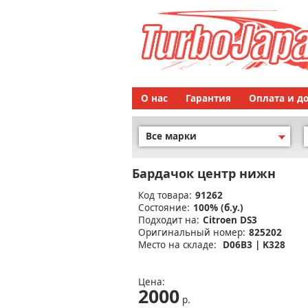
О нас
Гарантия
Оплата и д
Все марки
Бардачок центр нижн
Код товара:
91262
Состояние:
100% (б.у.)
Подходит на:
Citroen DS3
Оригинальный номер:
825202
Место на складе:
D06B3 | K328
Цена:
2000
р.