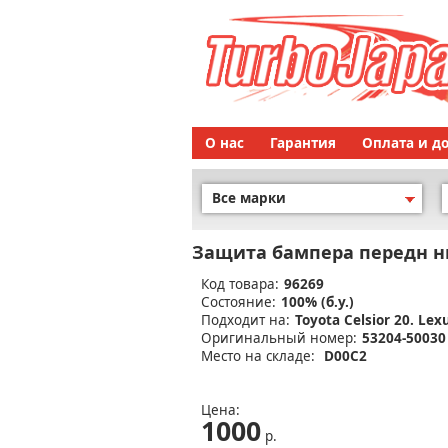
О нас
Гарантия
Оплата и д
Все марки
Защита бампера передн 
Код товара:
96269
Состояние:
100% (б.у.)
Подходит на:
Toyota Celsior 20. Lex
Оригинальный номер:
53204-50030
Место на складе:
D00C2
Цена:
1000
р.