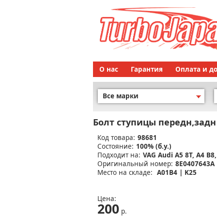
О нас
Гарантия
Оплата и д
Все марки
Болт ступицы передн,задн
Код товара:
98681
Состояние:
100% (б.у.)
Подходит на:
VAG Audi A5 8T, A4 B8,
Оригинальный номер:
8E0407643A
Место на складе:
A01B4 | K25
Цена:
200
р.